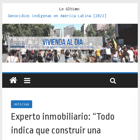
Lo último:
Genocidios indígenas en América Latina [2023]
Estudios sobre la espacialización de los Estados :
políticas, prácticas y representaciones [2022]
Donde el pedernal choca con el acero : hacia una teoría
crítica de las fronteras latinoamericanas [2020]
Criterios técnicos para una vivienda adecuada [2019]
Red de consultorios de la Caja del Seguro Obrero en
Santiago : un patrimonio emblemático [2014]
noticias
Experto inmobiliario: “Todo
indica que construir una