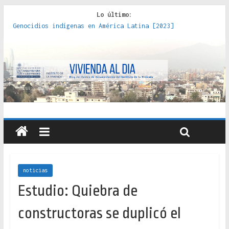
Lo último:
Genocidios indígenas en América Latina [2023]
Estudios sobre la espacialización de los Estados :
políticas, prácticas y representaciones [2022]
Donde el pedernal choca con el acero : hacia una teoría
crítica de las fronteras latinoamericanas [2020]
Criterios técnicos para una vivienda adecuada [2019]
Red de consultorios de la Caja del Seguro Obrero en
Santiago : un patrimonio emblemático [2014]
noticias
Estudio: Quiebra de
constructoras se duplicó el