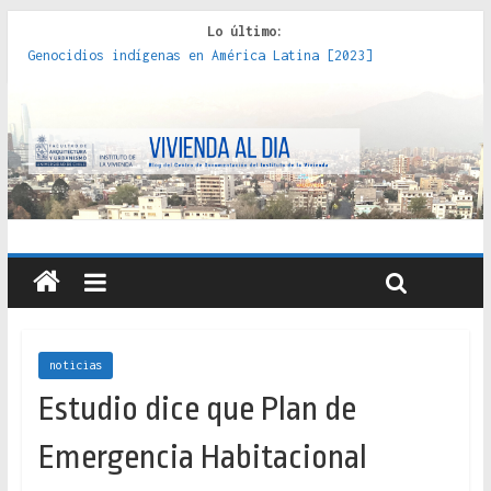
Lo último:
Genocidios indígenas en América Latina [2023]
Estudios sobre la espacialización de los Estados :
políticas, prácticas y representaciones [2022]
Donde el pedernal choca con el acero : hacia una teoría
crítica de las fronteras latinoamericanas [2020]
Criterios técnicos para una vivienda adecuada [2019]
Red de consultorios de la Caja del Seguro Obrero en
Santiago : un patrimonio emblemático [2014]
noticias
Estudio dice que Plan de
Emergencia Habitacional