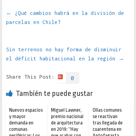
←
¿Qué cambios habrá en la división de
parcelas en Chile?
Sin terrenos no hay forma de disminuir
el déficit habitacional en la región
→
Share This Post:
0
También te puede gustar
Nuevos espacios
Miguel Lawner,
Ollas comunes
y mayor
premio nacional
se reactivan
demanda en
de arquitectura
tras llegada de
comunas
en 2019: “Hay
cuarentena en
periféricas: Los
que acabar con
Antofagasta