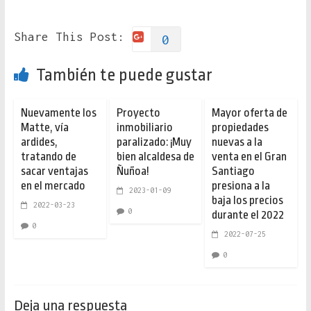
Share This Post:
0
También te puede gustar
Nuevamente los
Proyecto
Mayor oferta de
Matte, vía
inmobiliario
propiedades
ardides,
paralizado: ¡Muy
nuevas a la
tratando de
bien alcaldesa de
venta en el Gran
sacar ventajas
Ñuñoa!
Santiago
en el mercado
presiona a la
2023-01-09
baja los precios
2022-03-23
0
durante el 2022
0
2022-07-25
0
Deja una respuesta