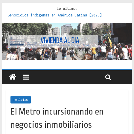
Lo último:
Genocidios indígenas en América Latina [2023]
Estudios sobre la espacialización de los Estados :
políticas, prácticas y representaciones [2022]
Donde el pedernal choca con el acero : hacia una teoría
crítica de las fronteras latinoamericanas [2020]
Criterios técnicos para una vivienda adecuada [2019]
Red de consultorios de la Caja del Seguro Obrero en
Santiago : un patrimonio emblemático [2014]
noticias
El Metro incursionando en
negocios inmobiliarios