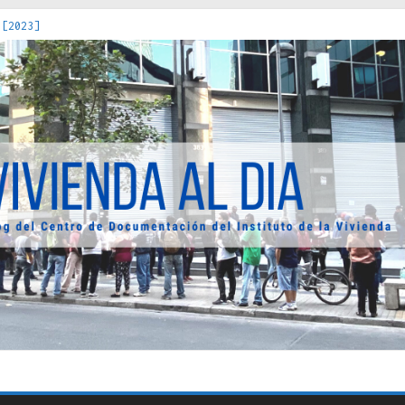
 [2023]
os Estados : políticas, prácticas y representaciones [2022]
 hacia una teoría crítica de las fronteras latinoamericanas [202
decuada [2019]
uro Obrero en Santiago : un patrimonio emblemático [2014]