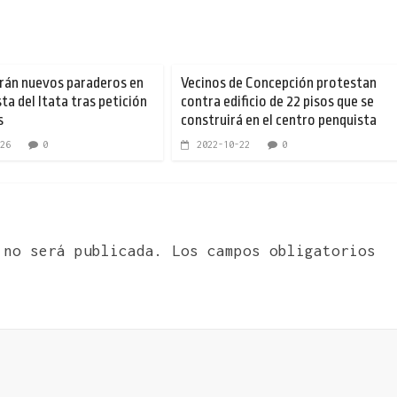
rán nuevos paraderos en
Vecinos de Concepción protestan
ta del Itata tras petición
contra edificio de 22 pisos que se
s
construirá en el centro penquista
26
0
2022-10-22
0
 no será publicada.
Los campos obligatorios