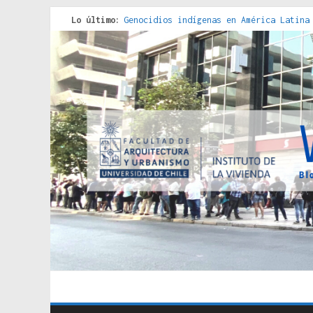
Lo último:
Genocidios indígenas en América Latina
Estudios sobre la espacialización de l
Donde el pedernal choca con el acero :
Criterios técnicos para una vivienda a
Red de consultorios de la Caja del Seg