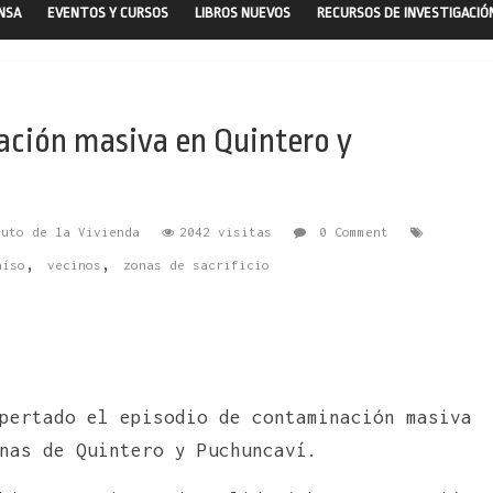
ENSA
EVENTOS Y CURSOS
LIBROS NUEVOS
RECURSOS DE INVESTIGACIÓ
ación masiva en Quintero y
tuto de la Vivienda
2042 visitas
0 Comment
,
,
aíso
vecinos
zonas de sacrificio
pertado el episodio de contaminación masiva
nas de Quintero y Puchuncaví.