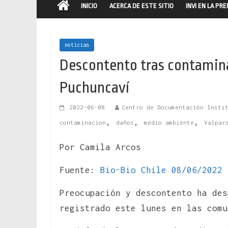
INICIO
ACERCA DE ESTE SITIO
INVI EN LA PR
noticias
Descontento tras contamin
Puchuncaví
2022-06-08
Centro de Documentación Insti
,
,
,
contaminacion
daños
medio ambiente
Valpar
Por Camila Arcos
Fuente:
Bio-Bio Chile 08/06/2022
Preocupación y descontento ha des
registrado este lunes en las comu