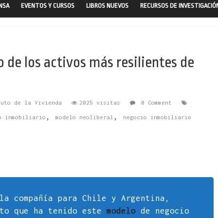
ENSA
EVENTOS Y CURSOS
LIBROS NUEVOS
RECURSOS DE INVESTIGACIÓ
 de los activos más resilientes de
tuto de la Vivienda
2025 visitas
0 Comment
,
,
o inmobiliario
modelo neoliberal
negocio inmobiliario
la compañía para Chile y Argentina,
ito que ha tenido este
modelo
de negocio