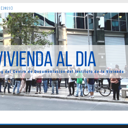
 [2023]
os Estados : políticas, prácticas y representaciones [2022]
 hacia una teoría crítica de las fronteras latinoamericanas [202
decuada [2019]
uro Obrero en Santiago : un patrimonio emblemático [2014]