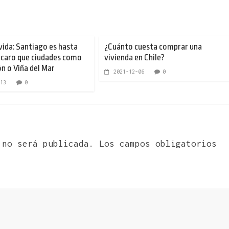
vida: Santiago es hasta
¿Cuánto cuesta comprar una
caro que ciudades como
vivienda en Chile?
n o Viña del Mar
2021-12-06
0
13
0
 no será publicada.
Los campos obligatorios