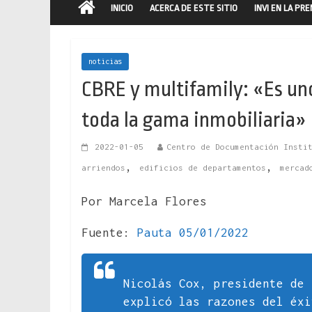
INICIO
ACERCA DE ESTE SITIO
INVI EN LA PR
noticias
CBRE y multifamily: «Es uno
toda la gama inmobiliaria»
2022-01-05
Centro de Documentación Insti
,
,
arriendos
edificios de departamentos
mercad
Por Marcela Flores
Fuente:
Pauta 05/01/2022
Nicolás Cox, presidente de 
explicó las razones del éx