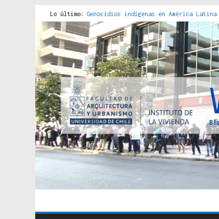
Lo último:
Genocidios indígenas en América Latina
Estudios sobre la espacialización de l
Donde el pedernal choca con el acero :
Criterios técnicos para una vivienda a
Red de consultorios de la Caja del Seg