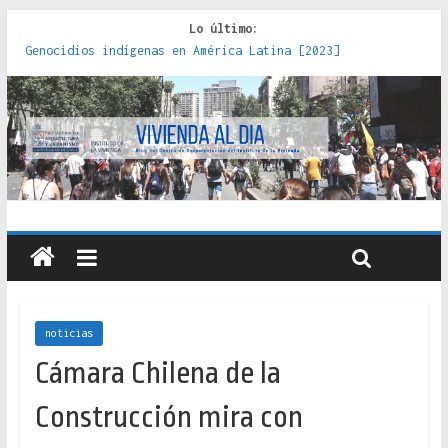
Lo último:
Genocidios indígenas en América Latina [2023]
Estudios sobre la espacialización de los Estados :
políticas, prácticas y representaciones [2022]
Donde el pedernal choca con el acero : hacia una teoría
crítica de las fronteras latinoamericanas [2020]
Criterios técnicos para una vivienda adecuada [2019]
Red de consultorios de la Caja del Seguro Obrero en
Santiago : un patrimonio emblemático [2014]
noticias
Cámara Chilena de la
Construcción mira con