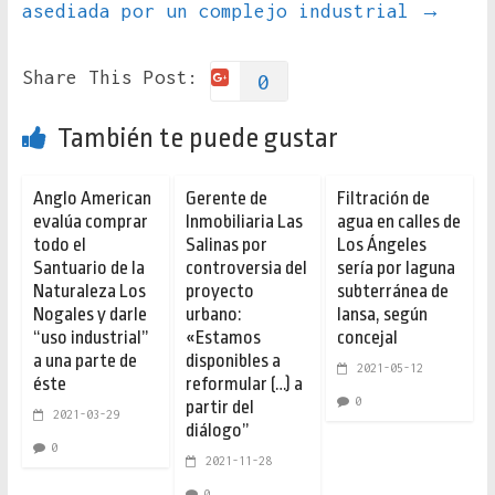
asediada por un complejo industrial
→
Share This Post:
0
También te puede gustar
Anglo American
Gerente de
Filtración de
evalúa comprar
Inmobiliaria Las
agua en calles de
todo el
Salinas por
Los Ángeles
Santuario de la
controversia del
sería por laguna
Naturaleza Los
proyecto
subterránea de
Nogales y darle
urbano:
Iansa, según
“uso industrial”
«Estamos
concejal
a una parte de
disponibles a
2021-05-12
éste
reformular (…) a
0
partir del
2021-03-29
diálogo”
0
2021-11-28
0