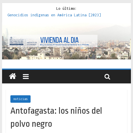
Lo último:
Genocidios indígenas en América Latina [2023]
Estudios sobre la espacialización de los Estados :
políticas, prácticas y representaciones [2022]
Donde el pedernal choca con el acero : hacia una teoría
crítica de las fronteras latinoamericanas [2020]
Criterios técnicos para una vivienda adecuada [2019]
Red de consultorios de la Caja del Seguro Obrero en
Santiago : un patrimonio emblemático [2014]
noticias
Antofagasta: los niños del
polvo negro