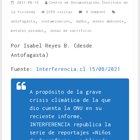
2021-08-15
Centro de Documentación Instituto de
la Vivienda
2359 visitas
0 Comment
,
,
,
,
antofagasta
contaminacion
daños
medio ambiente
,
metales pesados
zonas de sacrificio
Por Isabel Reyes B. (desde
Antofagasta)
Fuente:
Interferencia.cl 15/08/2021
A propósito de la grave
crisis climática de la que
dio cuenta la ONU en su
reciente informe,
INTERFERENCIA republica la
serie de reportajes «Niños