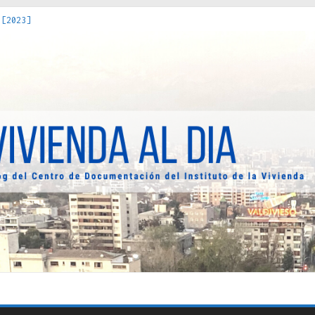
 [2023]
os Estados : políticas, prácticas y representaciones [2022]
 hacia una teoría crítica de las fronteras latinoamericanas [202
decuada [2019]
uro Obrero en Santiago : un patrimonio emblemático [2014]