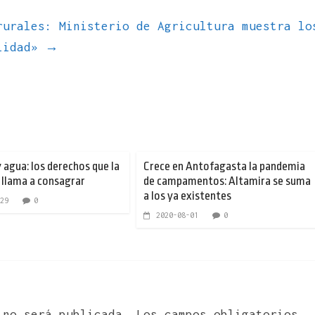
rurales: Ministerio de Agricultura muestra lo
alidad»
→
 agua: los derechos que la
Crece en Antofagasta la pandemia
llama a consagrar
de campamentos: Altamira se suma
a los ya existentes
29
0
2020-08-01
0
 no será publicada.
Los campos obligatorios