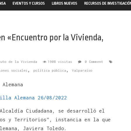
ENSA
EVENTOS Y CURSOS
LIBROS NUEVOS
RECURSOS DE INVESTIGACIÓ
en «Encuentro por la Vivienda,
tuto de la Vivienda
1908 visitas
0 Comment
,
,
iones sociales
política pública
Valparaíso
 Alemana
illa Alemana 26/08/2022
Alcaldía Ciudadana, se desarrolló el
os y Territorios”, instancia en la que
lemana, Javiera Toledo.