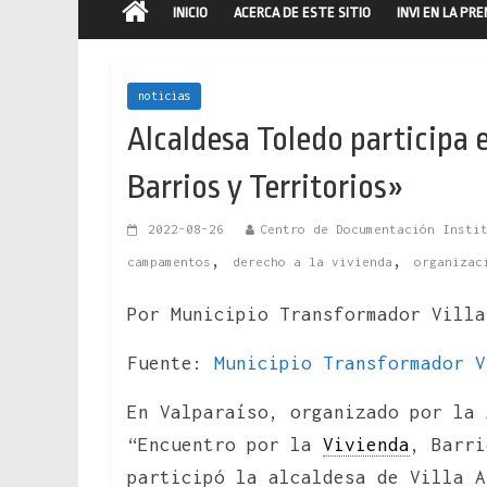
INICIO
ACERCA DE ESTE SITIO
INVI EN LA PR
noticias
Alcaldesa Toledo participa 
Barrios y Territorios»
2022-08-26
Centro de Documentación Insti
,
,
campamentos
derecho a la vivienda
organizac
Por Municipio Transformador Villa
Fuente:
Municipio Transformador V
En Valparaíso, organizado por la 
“Encuentro por la
Vivienda
, Barri
participó la alcaldesa de Villa A