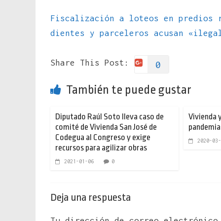
Fiscalización a loteos en predios 
dientes y parceleros acusan «ileg
Share This Post:
0
También te puede gustar
Diputado Raúl Soto lleva caso de
Vivienda y
comité de Vivienda San José de
pandemia 
Codegua al Congreso y exige
2020-03-
recursos para agilizar obras
2021-01-06
0
Deja una respuesta
Tu dirección de correo electrónico