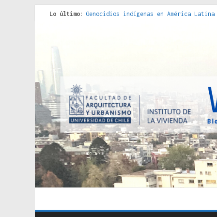
Lo último:
Genocidios indígenas en América Latina
Estudios sobre la espacialización de l
Donde el pedernal choca con el acero :
Criterios técnicos para una vivienda a
Red de consultorios de la Caja del Seg