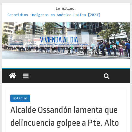
Lo último:
Genocidios indígenas en América Latina [2023]
Estudios sobre la espacialización de los Estados :
políticas, prácticas y representaciones [2022]
Donde el pedernal choca con el acero : hacia una teoría
crítica de las fronteras latinoamericanas [2020]
Criterios técnicos para una vivienda adecuada [2019]
Red de consultorios de la Caja del Seguro Obrero en
Santiago : un patrimonio emblemático [2014]
noticias
Alcalde Ossandón lamenta que
delincuencia golpee a Pte. Alto