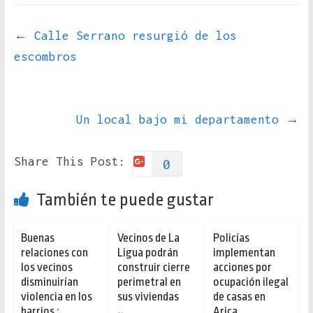
←
Calle Serrano resurgió de los
escombros
Un local bajo mi departamento
→
Share This Post:
0
También te puede gustar
Buenas
Vecinos de La
Policías
relaciones con
Ligua podrán
implementan
los vecinos
construir cierre
acciones por
disminuirían
perimetral en
ocupación ilegal
violencia en los
sus viviendas
de casas en
barrios :
Arica