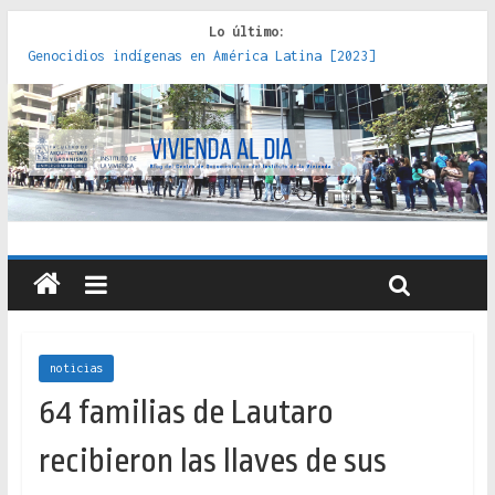
Lo último:
Genocidios indígenas en América Latina [2023]
Estudios sobre la espacialización de los Estados :
políticas, prácticas y representaciones [2022]
Donde el pedernal choca con el acero : hacia una teoría
crítica de las fronteras latinoamericanas [2020]
Criterios técnicos para una vivienda adecuada [2019]
Red de consultorios de la Caja del Seguro Obrero en
Santiago : un patrimonio emblemático [2014]
noticias
64 familias de Lautaro
recibieron las llaves de sus