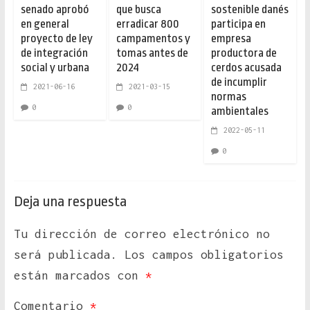
senado aprobó
que busca
sostenible danés
en general
erradicar 800
participa en
proyecto de ley
campamentos y
empresa
de integración
tomas antes de
productora de
social y urbana
2024
cerdos acusada
de incumplir
2021-06-16
2021-03-15
normas
0
0
ambientales
2022-05-11
0
Deja una respuesta
Tu dirección de correo electrónico no
será publicada.
Los campos obligatorios
están marcados con
*
Comentario
*