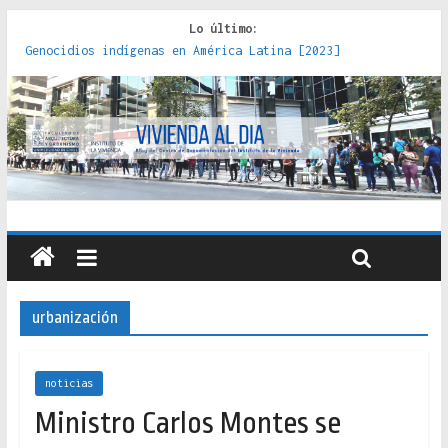
Lo último:
Genocidios indígenas en América Latina [2023]
Estudios sobre la espacialización de los Estados :
políticas, prácticas y representaciones [2022]
Donde el pedernal choca con el acero : hacia una teoría
crítica de las fronteras latinoamericanas [2020]
Criterios técnicos para una vivienda adecuada [2019]
Red de consultorios de la Caja del Seguro Obrero en
Santiago : un patrimonio emblemático [2014]
urbanización
noticias
Ministro Carlos Montes se