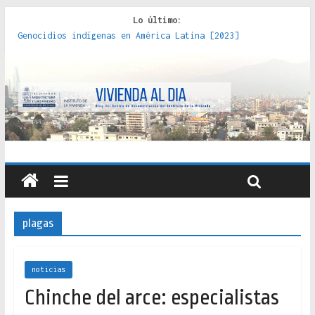
Lo último:
Genocidios indígenas en América Latina [2023]
Estudios sobre la espacialización de los Estados :
políticas, prácticas y representaciones [2022]
Donde el pedernal choca con el acero : hacia una teoría
crítica de las fronteras latinoamericanas [2020]
Criterios técnicos para una vivienda adecuada [2019]
Red de consultorios de la Caja del Seguro Obrero en
Santiago : un patrimonio emblemático [2014]
plagas
noticias
Chinche del arce: especialistas