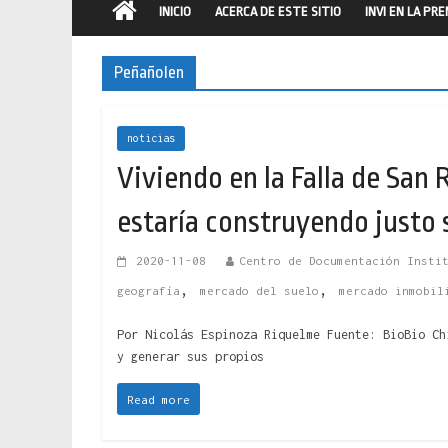
INICIO
ACERCA DE ESTE SITIO
INVI EN LA PR
Peñañolen
noticias
Viviendo en la Falla de Sa
estaría construyendo justo 
2020-11-08
Centro de Documentación Insti
,
,
geografía
mercado del suelo
mercado inmobil
Por Nicolás Espinoza Riquelme Fuente: BioBio Ch
y generar sus propios
Read more