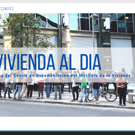
 [2023]
os Estados : políticas, prácticas y representaciones [2022]
 hacia una teoría crítica de las fronteras latinoamericanas [202
decuada [2019]
uro Obrero en Santiago : un patrimonio emblemático [2014]