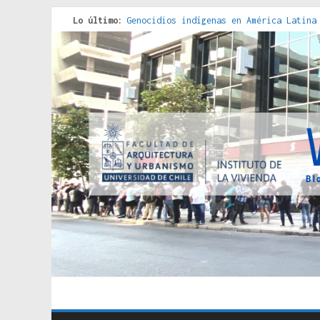
Lo último:
Genocidios indígenas en América Latina
Estudios sobre la espacialización de l
Donde el pedernal choca con el acero :
Criterios técnicos para una vivienda a
Red de consultorios de la Caja del Seg