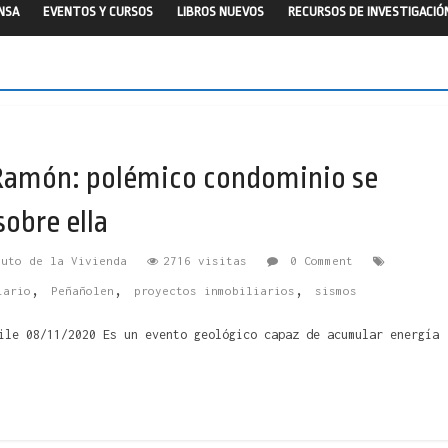
ENSA
EVENTOS Y CURSOS
LIBROS NUEVOS
RECURSOS DE INVESTIGACIÓ
n Ramón: polémico condominio se
sobre ella
tuto de la Vivienda
2716 visitas
0 Comment
,
,
,
iario
Peñañolen
proyectos inmobiliarios
sismos
ile 08/11/2020 Es un evento geológico capaz de acumular energía