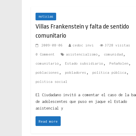
noticias
Villas Frankenstein y falta de sentido
comunitario
2009-08-06
cedoc invi
3728 visitas
,
,
0 Comment
asistencialismo
comunidad
,
,
,
comunitario
Estado subsidiario
Peñañolen
,
,
,
poblaciones
pobladores
política pública
politica social
El Ciudadano invitó a comentar el caso de la ba
de adolescentes que puso en jaque el Estado
asistencial y
Read more