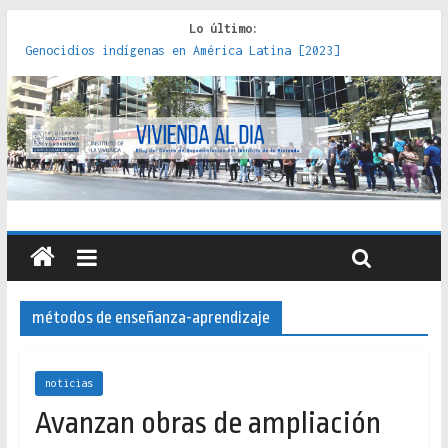
Lo último:
Genocidios indígenas en América Latina [2023]
Estudios sobre la espacialización de los Estados :
políticas, prácticas y representaciones [2022]
Donde el pedernal choca con el acero : hacia una teoría
crítica de las fronteras latinoamericanas [2020]
Criterios técnicos para una vivienda adecuada [2019]
Red de consultorios de la Caja del Seguro Obrero en
Santiago : un patrimonio emblemático [2014]
métodos de enseñanza-aprendizaje
noticias
Avanzan obras de ampliación