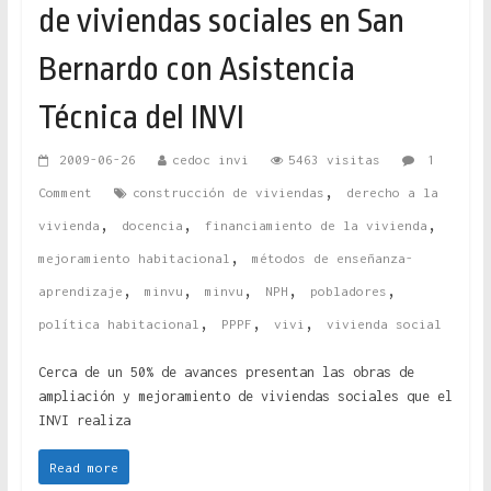
de viviendas sociales en San
Bernardo con Asistencia
Técnica del INVI
2009-06-26
cedoc invi
5463 visitas
1
,
Comment
construcción de viviendas
derecho a la
,
,
,
vivienda
docencia
financiamiento de la vivienda
,
mejoramiento habitacional
métodos de enseñanza-
,
,
,
,
,
aprendizaje
minvu
minvu
NPH
pobladores
,
,
,
política habitacional
PPPF
vivi
vivienda social
Cerca de un 50% de avances presentan las obras de
ampliación y mejoramiento de viviendas sociales que el
INVI realiza
Read more