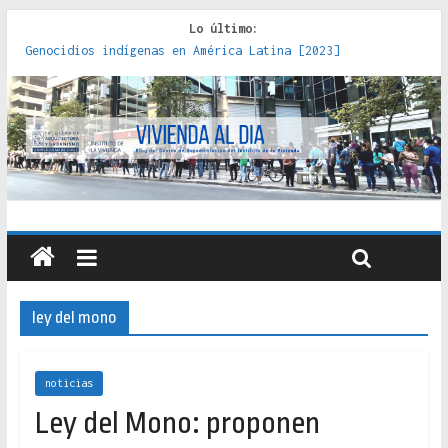
Lo último:
Genocidios indígenas en América Latina [2023]
Estudios sobre la espacialización de los Estados :
políticas, prácticas y representaciones [2022]
Donde el pedernal choca con el acero : hacia una teoría
crítica de las fronteras latinoamericanas [2020]
Criterios técnicos para una vivienda adecuada [2019]
Red de consultorios de la Caja del Seguro Obrero en
Santiago : un patrimonio emblemático [2014]
ley del mono
noticias
Ley del Mono: proponen