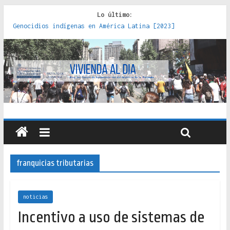
Lo último:
Genocidios indígenas en América Latina [2023]
Estudios sobre la espacialización de los Estados :
políticas, prácticas y representaciones [2022]
Donde el pedernal choca con el acero : hacia una teoría
crítica de las fronteras latinoamericanas [2020]
Criterios técnicos para una vivienda adecuada [2019]
Red de consultorios de la Caja del Seguro Obrero en
Santiago : un patrimonio emblemático [2014]
franquicias tributarias
noticias
Incentivo a uso de sistemas de