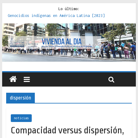
Lo último:
Genocidios indígenas en América Latina [2023]
Estudios sobre la espacialización de los Estados :
políticas, prácticas y representaciones [2022]
Donde el pedernal choca con el acero : hacia una teoría
crítica de las fronteras latinoamericanas [2020]
Criterios técnicos para una vivienda adecuada [2019]
Red de consultorios de la Caja del Seguro Obrero en
Santiago : un patrimonio emblemático [2014]
dispersión
noticias
Compacidad versus dispersión,