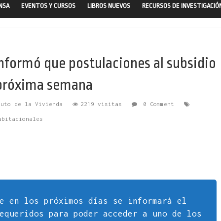
ENSA
EVENTOS Y CURSOS
LIBROS NUEVOS
RECURSOS DE INVESTIGACIÓ
nformó que postulaciones al subsidio
 próxima semana
tuto de la Vivienda
2219 visitas
0 Comment
abitacionales
e en los próximos días se informará el
equeridos para poder acceder a uno de los