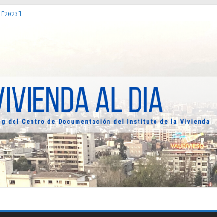
 [2023]
os Estados : políticas, prácticas y representaciones [2022]
 hacia una teoría crítica de las fronteras latinoamericanas [202
decuada [2019]
uro Obrero en Santiago : un patrimonio emblemático [2014]