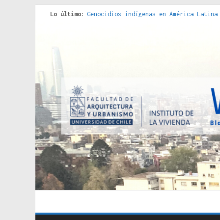
Lo último:
Genocidios indígenas en América Latina
Estudios sobre la espacialización de l
Donde el pedernal choca con el acero :
Criterios técnicos para una vivienda a
Red de consultorios de la Caja del Seg