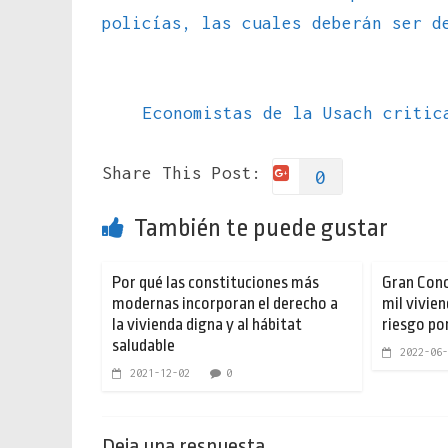
policías, las cuales deberán ser d
Economistas de la Usach critic
Share This Post:
0
También te puede gustar
Por qué las constituciones más
Gran Conc
modernas incorporan el derecho a
mil vivie
la vivienda digna y al hábitat
riesgo po
saludable
2022-06-
2021-12-02
0
Deja una respuesta