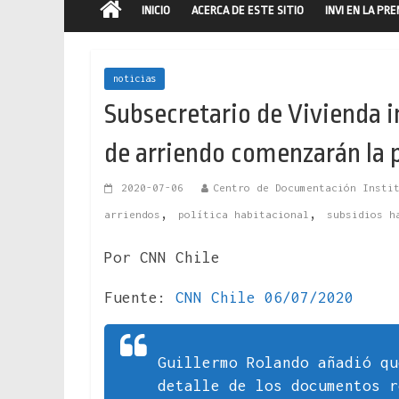
INICIO
ACERCA DE ESTE SITIO
INVI EN LA PR
noticias
Subsecretario de Vivienda i
de arriendo comenzarán la
2020-07-06
Centro de Documentación Insti
,
,
arriendos
política habitacional
subsidios h
Por CNN Chile
Fuente:
CNN Chile 06/07/2020
Guillermo Rolando añadió qu
detalle de los documentos r