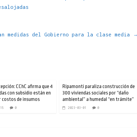
esalojadas
an medidas del Gobierno para la clase media
epción: CChC afirma que 4
Ripamonti paraliza construcción de
ndas con subsidio están en
300 viviendas sociales por “daño
r costos de insumos
ambiental” a humedal “en trámite”
15
0
2023-03-01
0