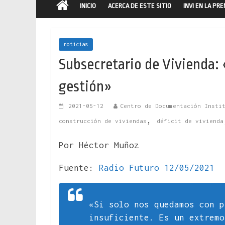
INICIO
ACERCA DE ESTE SITIO
INVI EN LA PR
noticias
Subsecretario de Vivienda: 
gestión»
2021-05-12
Centro de Documentación Insti
,
construcción de viviendas
déficit de vivienda
Por Héctor Muñoz
Fuente:
Radio Futuro 12/05/2021
«Si solo nos quedamos con p
insuficiente. Es un extremo