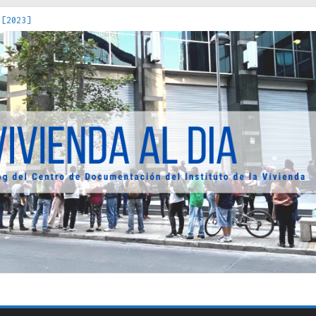
 [2023]
os Estados : políticas, prácticas y representaciones [2022]
 hacia una teoría crítica de las fronteras latinoamericanas [202
decuada [2019]
uro Obrero en Santiago : un patrimonio emblemático [2014]