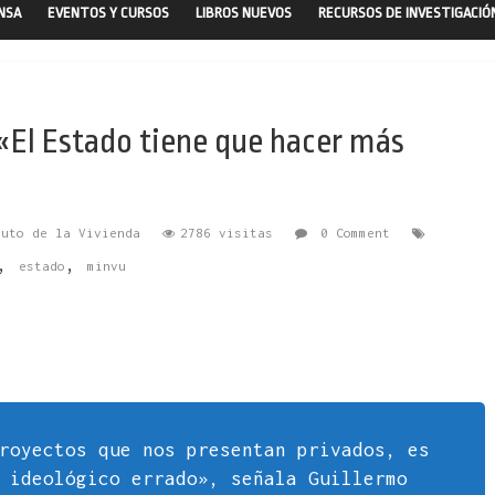
ENSA
EVENTOS Y CURSOS
LIBROS NUEVOS
RECURSOS DE INVESTIGACIÓ
«El Estado tiene que hacer más
tuto de la Vivienda
2786 visitas
0 Comment
,
,
estado
minvu
royectos que nos presentan privados, es
 ideológico errado», señala Guillermo