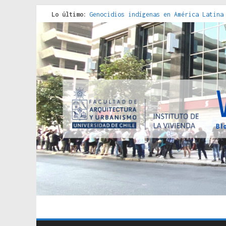
Lo último:
Genocidios indígenas en América Latina
Estudios sobre la espacialización de l
Donde el pedernal choca con el acero :
Criterios técnicos para una vivienda a
Red de consultorios de la Caja del Seg