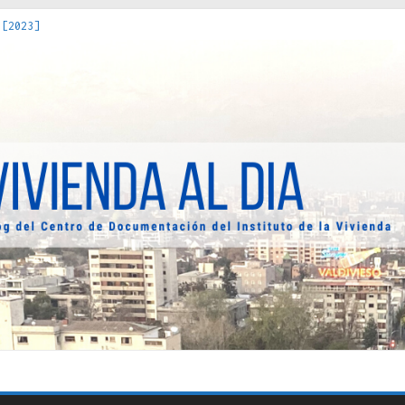
 [2023]
os Estados : políticas, prácticas y representaciones [2022]
 hacia una teoría crítica de las fronteras latinoamericanas [202
decuada [2019]
uro Obrero en Santiago : un patrimonio emblemático [2014]