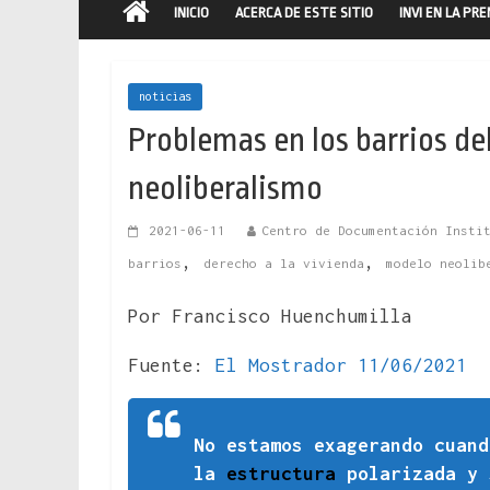
INICIO
ACERCA DE ESTE SITIO
INVI EN LA PR
noticias
Problemas en los barrios de
neoliberalismo
2021-06-11
Centro de Documentación Insti
,
,
barrios
derecho a la vivienda
modelo neolib
Por Francisco Huenchumilla
Fuente:
El Mostrador 11/06/2021
No estamos exagerando cuand
la
estructura
polarizada y 