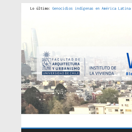
Lo último:
Genocidios indígenas en América Latina
Estudios sobre la espacialización de l
Donde el pedernal choca con el acero :
Criterios técnicos para una vivienda a
Red de consultorios de la Caja del Seg