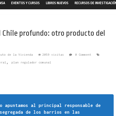
ENSA
EVENTOS Y CURSOS
LIBROS NUEVOS
RECURSOS DE INVESTIGACIÓ
l Chile profundo: otro producto del
tuto de la Vivienda
2059 visitas
0 Comment
,
eral
plan regulador comunal
o apuntamos al principal responsable de
segregada de los barrios en las