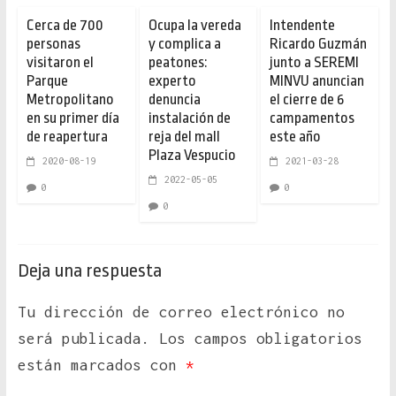
Cerca de 700
Ocupa la vereda
Intendente
personas
y complica a
Ricardo Guzmán
visitaron el
peatones:
junto a SEREMI
Parque
experto
MINVU anuncian
Metropolitano
denuncia
el cierre de 6
en su primer día
instalación de
campamentos
de reapertura
reja del mall
este año
Plaza Vespucio
2020-08-19
2021-03-28
2022-05-05
0
0
0
Deja una respuesta
Tu dirección de correo electrónico no
será publicada.
Los campos obligatorios
están marcados con
*