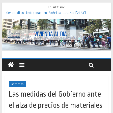
Lo último:
Genocidios indígenas en América Latina [2023]
Estudios sobre la espacialización de los Estados :
políticas, prácticas y representaciones [2022]
Donde el pedernal choca con el acero : hacia una teoría
crítica de las fronteras latinoamericanas [2020]
Criterios técnicos para una vivienda adecuada [2019]
Red de consultorios de la Caja del Seguro Obrero en
Santiago : un patrimonio emblemático [2014]
noticias
Las medidas del Gobierno ante
el alza de precios de materiales