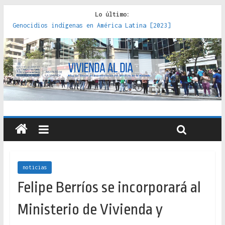
Lo último:
Genocidios indígenas en América Latina [2023]
Estudios sobre la espacialización de los Estados :
políticas, prácticas y representaciones [2022]
Donde el pedernal choca con el acero : hacia una teoría
crítica de las fronteras latinoamericanas [2020]
Criterios técnicos para una vivienda adecuada [2019]
Red de consultorios de la Caja del Seguro Obrero en
Santiago : un patrimonio emblemático [2014]
noticias
Felipe Berríos se incorporará al
Ministerio de Vivienda y