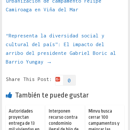
urbanización de campamento Felipe
Camiroaga en Viña del Mar
“Representa la diversidad social y
cultural del país”: El impacto del
arribo del presidente Gabriel Boric al
Barrio Yungay
→
Share This Post:
0
También te puede gustar
Autoridades
Interponen
Minvu busca
proyectan
recurso contra
cerrar 100
entrega de 13
condominio
campamentos y
mil viviendas en
ilegal de hijo de
mejorar las