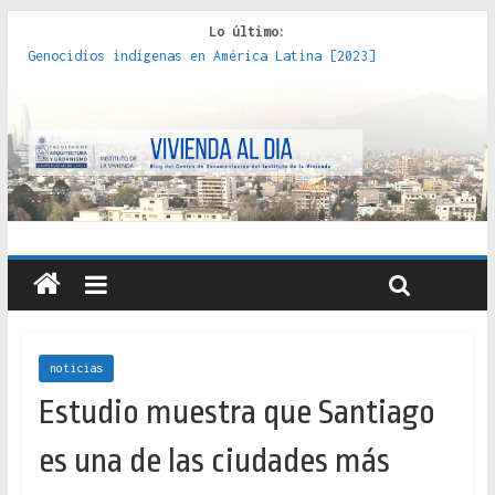
Lo último:
Genocidios indígenas en América Latina [2023]
Estudios sobre la espacialización de los Estados :
políticas, prácticas y representaciones [2022]
Donde el pedernal choca con el acero : hacia una teoría
crítica de las fronteras latinoamericanas [2020]
Criterios técnicos para una vivienda adecuada [2019]
Red de consultorios de la Caja del Seguro Obrero en
Santiago : un patrimonio emblemático [2014]
noticias
Estudio muestra que Santiago
es una de las ciudades más