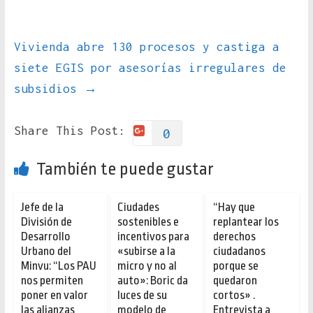
Vivienda abre 130 procesos y castiga a
siete EGIS por asesorías irregulares de
subsidios
→
Share This Post:
0
También te puede gustar
Jefe de la
Ciudades
“Hay que
División de
sostenibles e
replantear los
Desarrollo
incentivos para
derechos
Urbano del
«subirse a la
ciudadanos
Minvu: “Los PAU
micro y no al
porque se
nos permiten
auto»: Boric da
quedaron
poner en valor
luces de su
cortos» .
las alianzas
modelo de
Entrevista a