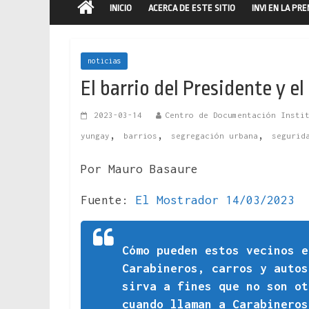
INICIO
ACERCA DE ESTE SITIO
INVI EN LA PR
noticias
El barrio del Presidente y e
2023-03-14
Centro de Documentación Insti
,
,
,
yungay
barrios
segregación urbana
segurid
Por Mauro Basaure
Fuente:
El Mostrador 14/03/2023
Cómo pueden estos vecinos e
Carabineros, carros y auto
sirva a fines que no son ot
cuando llaman a Carabineros