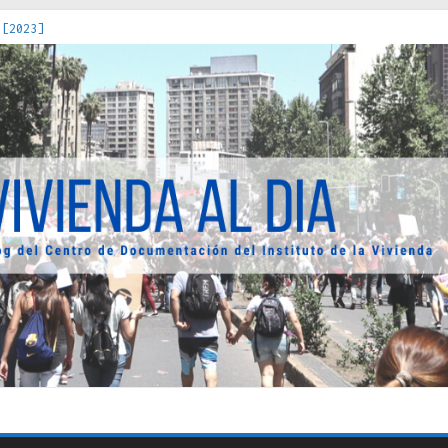
 [2023]
os Estados : políticas, prácticas y representaciones [2022]
 hacia una teoría crítica de las fronteras latinoamericanas [202
decuada [2019]
uro Obrero en Santiago : un patrimonio emblemático [2014]