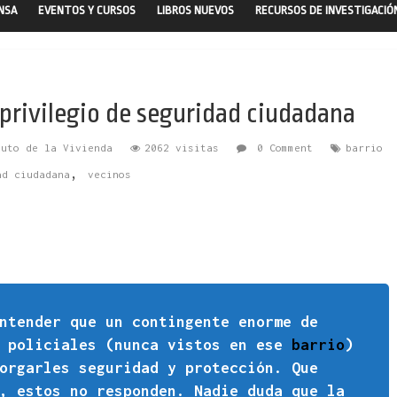
ENSA
EVENTOS Y CURSOS
LIBROS NUEVOS
RECURSOS DE INVESTIGACIÓ
l privilegio de seguridad ciudadana
tuto de la Vivienda
2062 visitas
0 Comment
barrio
,
ad ciudadana
vecinos
ntender que un contingente enorme de
s policiales (nunca vistos en ese
barrio
)
orgarles seguridad y protección. Que
, estos no responden. Nadie duda que la