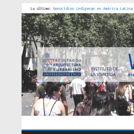
Lo último:
Genocidios indígenas en América Latina
Estudios sobre la espacialización de l
Donde el pedernal choca con el acero :
Criterios técnicos para una vivienda a
Red de consultorios de la Caja del Seg