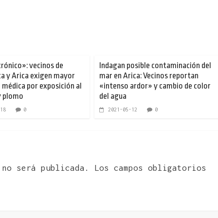
crónico»: vecinos de
Indagan posible contaminación del
a y Arica exigen mayor
mar en Arica: Vecinos reportan
 médica por exposición al
«intenso ardor» y cambio de color
y plomo
del agua
18
0
2021-05-12
0
 no será publicada.
Los campos obligatorios