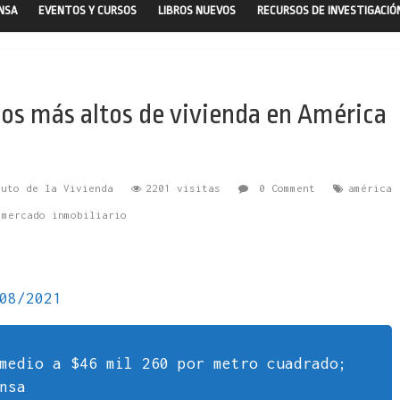
ENSA
EVENTOS Y CURSOS
LIBROS NUEVOS
RECURSOS DE INVESTIGACIÓ
cios más altos de vivienda en América
tuto de la Vivienda
2201 visitas
0 Comment
américa
,
mercado inmobiliario
08/2021
medio a $46 mil 260 por metro cuadrado;
nsa