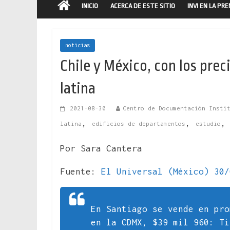
INICIO
ACERCA DE ESTE SITIO
INVI EN LA PR
noticias
Chile y México, con los pre
latina
2021-08-30
Centro de Documentación Insti
,
,
latina
edificios de departamentos
estudio
Por Sara Cantera
Fuente:
El Universal (México) 30/
En Santiago se vende en pro
en la CDMX, $39 mil 960: Ti