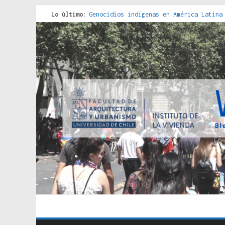
Lo último:
Genocidios indígenas en América Latina
Estudios sobre la espacialización de l
Donde el pedernal choca con el acero :
Criterios técnicos para una vivienda a
Red de consultorios de la Caja del Seg