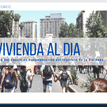
 [2023]
os Estados : políticas, prácticas y representaciones [2022]
 hacia una teoría crítica de las fronteras latinoamericanas [202
decuada [2019]
uro Obrero en Santiago : un patrimonio emblemático [2014]