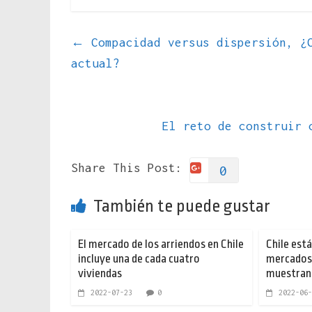
←
Compacidad versus dispersión, ¿C
actual?
El reto de construir 
Share This Post:
0
También te puede gustar
El mercado de los arriendos en Chile
Chile est
incluye una de cada cuatro
mercados 
viviendas
muestran 
2022-07-23
0
2022-06-