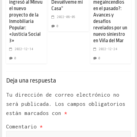
ingresó al Minvu
Devuélveme mi
megaincendios
el nuevo
Casa”
en el pasado?:
proyecto de la
Avances y
2022-08-05
Inmobiliaria
desafíos
0
Popular:
revelados por un
«Justicia Social
nuevo siniestro
3»
en Viña del Mar
2022-12-14
2022-12-24
0
0
Deja una respuesta
Tu dirección de correo electrónico no
será publicada.
Los campos obligatorios
están marcados con
*
Comentario
*