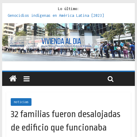
Lo último:
Genocidios indígenas en América Latina [2023]
Estudios sobre la espacialización de los Estados :
políticas, prácticas y representaciones [2022]
Donde el pedernal choca con el acero : hacia una teoría
crítica de las fronteras latinoamericanas [2020]
Criterios técnicos para una vivienda adecuada [2019]
Red de consultorios de la Caja del Seguro Obrero en
Santiago : un patrimonio emblemático [2014]
noticias
32 familias fueron desalojadas
de edificio que funcionaba